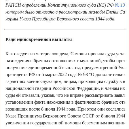
РАПСИ определении Конституционного суда (КС) РФ
№
138
которым было отказано в рассмотрении жалобы Елены Сам
нормы Указа Президиума Верховного совета 1944 года.
Ради единовременной выплаты
Как следует из материалов дела, Самоши просила суды устано
нахождения в брачных отношениях с мужчиной, чтобы претен
получение единовременной выплаты, предусмотренной Указ
президента РФ от 5 марта 2022 года № 98 "О дополнительны
гарантиях военнослужащим, лицам, проходящим службу в во
национальной гвардии Российской Федерации, и членам их с
суды ей отказали, указав, что не вправе рассматривать заявле
установлении факта нахождения в фактических брачных отн
возникших после 8 июля 1944 года. При этом они сослались н
Указа Президиума Верховного Совета СССР от 8 июля 1944 г
увеличении государственной помощи беременным женщинам