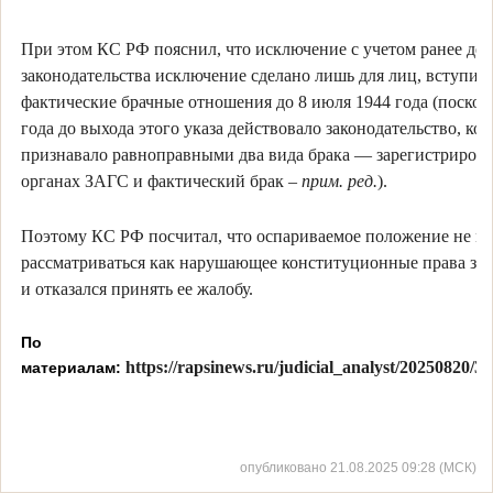
При этом КС РФ пояснил, что исключение с учетом ранее де
законодательства исключение сделано лишь для лиц, вступив
фактические брачные отношения до 8 июля 1944 года (поскол
года до выхода этого указа действовало законодательство, кот
признавало равноправными два вида брака — зарегистриров
органах ЗАГС и фактический брак –
прим. ред.
).
Поэтому КС РФ посчитал, что оспариваемое положение не м
рассматриваться как нарушающее конституционные права за
и отказался принять ее жалобу.
По
https://rapsinews.ru/judicial_analyst/20250820/3
материалам:
опубликовано 21.08.2025 09:28 (МСК)