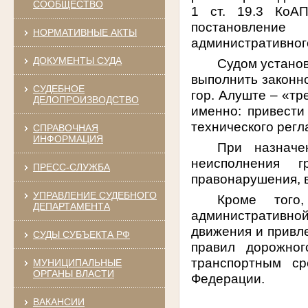
СООБЩЕСТВО
1 ст. 19.3 КоА
постановление
НОРМАТИВНЫЕ АКТЫ
административного
ДОКУМЕНТЫ СУДА
Судом установ
выполнить законн
СУДЕБНОЕ
гор. Алуште – «тр
ДЕЛОПРОИЗВОДСТВО
именно: привести
технического регл
СПРАВОЧНАЯ
ИНФОРМАЦИЯ
При назначе
неисполнения 
ПРЕСС-СЛУЖБА
правонарушения, 
УПРАВЛЕНИЕ СУДЕБНОГО
Кроме тог
ДЕПАРТАМЕНТА
административно
движения и привле
СУДЫ СУБЪЕКТА РФ
правил дорожног
транспортным с
МУНИЦИПАЛЬНЫЕ
ОРГАНЫ ВЛАСТИ
Федерации.
ВАКАНСИИ