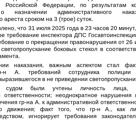
П Российской Федерации,
по результатам к
 о назначении административного на
 ареста сроком на 3 (трое) суток.
лено, что 31 июля 2025 года в 23 часов 20 минут,
ое требование инспектора ДПС Госавтоинспекц
ебование о прекращении правонарушения от 26 
 светопропускание боковых стекол в соответст
амента.
нии наказания, важным аспектом стал факт
гр-н А. требований сотрудника полиции
выразившегося в не приведении
светопропускани
о,
судом были учтены
личность лица, 
й ответственности; неоднократное нарушения 
чения гр-на А. к административной ответствен
о движения; факт того, что гр-н А., как л
редством,
игнорирует требования законодател