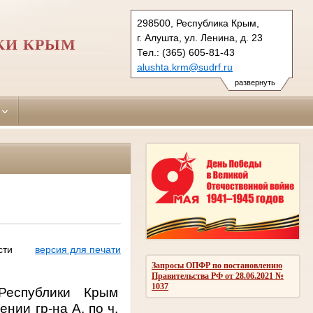
298500, Республика Крым,
г. Алушта, ул. Ленина, д. 23
КИ КРЫМ
Тел.: (365) 605-81-43
alushta.krm@sudrf.ru
развернуть
сти
версия для печати
Запросы ОПФР по постановлению
Правительства РФ от 28.06.2021 №
1037
Республики Крым
нии гр-на А. по ч
.