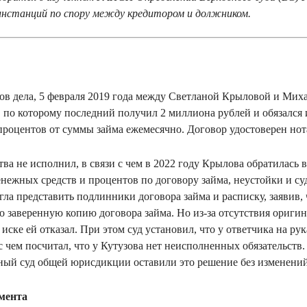
инстанций по спору между кредитором и должником.
лов дела, 5 февраля 2019 года между Светланой Крыловой и Ми
, по которому последний получил 2 миллиона рублей и обязался 
 процентов от суммы займа ежемесячно. Договор удостоверен нот
тва не исполнил, в связи с чем в 2022 году Крылова обратилась в
енежных средств и процентов по договору займа, неустойки и су
ла представить подлинники договора займа и расписку, заявив, 
о заверенную копию договора займа. Но из-за отсутствия ориг
ске ей отказал. При этом суд установил, что у ответчика на ру
 с чем посчитал, что у Кутузова нет неисполненных обязательст
ный суд общей юрисдикции оставили это решение без изменений
мента