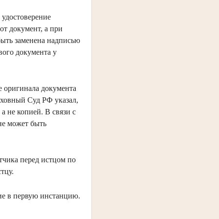
 удостоверение
от документ, а при
быть заменена надписью
вого документа у
е оригинала документа
ерховный Суд РФ указал,
а не копией. В связи с
не может быть
етчика перед истцом по
тцу.
ние в первую инстанцию.