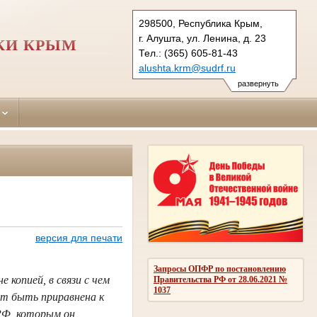
298500, Республика Крым,
г. Алушта, ул. Ленина, д. 23
КИ КРЫМ
Тел.: (365) 605-81-43
alushta.krm@sudrf.ru
развернуть
версия для печати
Запросы ОПФР по постановлению
 копией, в связи с чем
Правительства РФ от 28.06.2021 №
1037
ет быть приравнена к
РФ, которым он