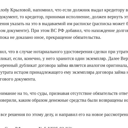
лобу Крыловой, напомнил, что если должник выдал кредитору в
документ, то кредитор, принимая исполнение, должен вернуть эт
ния указать на это в выдаваемой им расписке (расписка может 
ом документе). При этом ВС РФ добавил, что нахождение долго
пока не доказано иное, прекращение обязательства.
ил, что в случае нотариального удостоверения сделки при утрат
ликат, если, конечно, у него хранится один экземпляр. Далее В
еренный дубликат договора займа является аналогом оригинала, 
утрата истцом принадлежащего ему экземпляра договора займа 
лгового документа.
имание на то, что суды, признавая отсутствие обязательств отв
роверили, каким образом денежные средства были возвращены ис
все решения по этому делу, и направил его на новое рассмотре