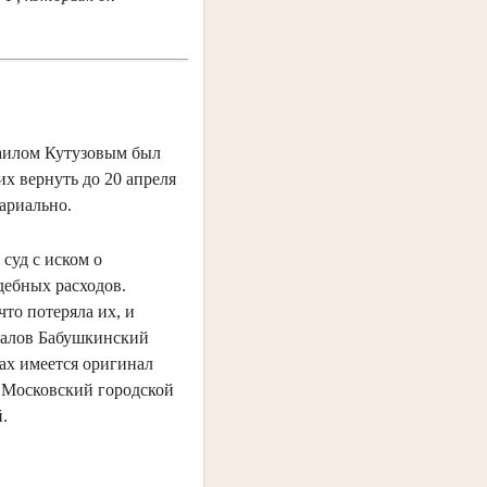
хаилом Кутузовым был
их вернуть до 20 апреля
ариально.
 суд с иском о
дебных расходов.
что потеряла их, и
иналов Бабушкинский
ках имеется оригинал
в. Московский городской
.