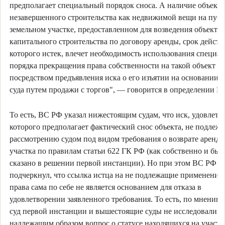
предполагает специальный порядок сноса. А наличие объекта
незавершенного строительства как недвижимой вещи на пуб
земельном участке, предоставленном для возведения объекта
капитального строительства по договору аренды, срок действ
которого истек, влечет необходимость использования специа
порядка прекращения права собственности на такой объект 
посредством предъявления иска о его изъятии на основании 
суда путем продажи с торгов", — говорится в определении В
То есть, ВС РФ указал нижестоящим судам, что иск, удовлетв
которого предполагает фактический снос объекта, не подлеж
рассмотрению судом под видом требования о возврате аренд
участка по правилам статьи 622 ГК РФ (как собственно и был
сказано в решении первой инстанции). Но при этом ВС РФ
подчеркнул, что ссылка истца на не подлежащие применени
права сама по себе не является основанием для отказа в
удовлетворении заявленного требования. То есть, по мнению
суд первой инстанции и вышестоящие суды не исследовали
надлежащим образом вопрос о статусе находящихся на участк