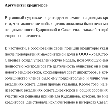
Аргументы кредиторов
Верховный суд также акцентирует внимание на доводах кред
том, что заключение любых сделок должника было невозмож
осведомленности Кудряшовой и Савельева, а также без одобр
стороны последнего.
В частности, в обоснование своей позиции кредиторы указыв
после приобретения мажоритарной доли в ООО «УралСтрой
Савельев создал управленческую модель, позволяющую ему
полностью контролировать деятельность общества: он назнач
нового гендиректора, сформировал совет директоров, в кото
большинство членов было ему подконтрольно, и лично участв
заседаниях совета, давая прямые указания. Кроме того, на все
известных заседаниях совета директоров и общих собраниях
участников решения принимала Кудряшова, которая, по мне
кредиторов, действовала исключительно в интересах Савелье