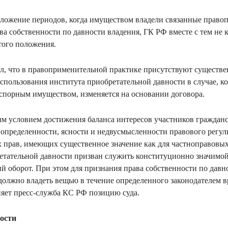
ожение периодов, когда имуществом владели связанные правоп
ва собственности по давности владения, ГК РФ вместе с тем не 
того положения.
л, что в правоприменительной практике присутствуют существе
пользования института приобретательной давности в случае, ког
спорным имуществом, изменяется на основании договора.
 условием достижения баланса интересов участников гражданс
определенности, ясности и недвусмысленности правового регул
 прав, имеющих существенное значение как для частноправовых
етательной давности призван служить конституционно значимо
й оборот. При этом для признания права собственности по давн
должно владеть вещью в течение определенного законодателем в
яет пресс-служба КС РФ позицию суда.
ости