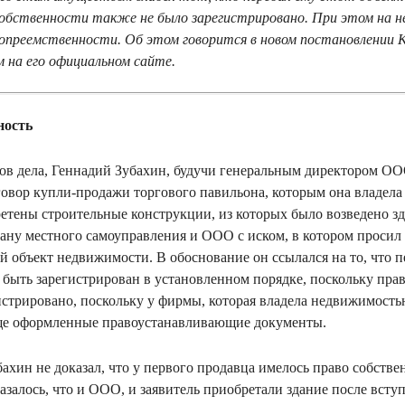
собственности также не было зарегистрировано. При этом на 
вопреемственности. Об этом говорится в новом постановлении 
м на его официальном сайте.
ность
лов дела, Геннадий Зубахин, будучи генеральным директором ОО
говор купли-продажи торгового павильона, которым она владела 
етены строительные конструкции, из которых было возведено з
гану местного самоуправления и ООО с иском, в котором просил 
й объект недвижимости. В обоснование он ссылался на то, что п
 быть зарегистрирован в установленном порядке, поскольку пра
истрировано, поскольку у фирмы, которая владела недвижимост
ще оформленные правоустанавливающие документы.
бахин не доказал, что у первого продавца имелось право собстве
азалось, что и ООО, и заявитель приобретали здание после всту