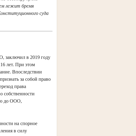
нем лежит бремя
Конституционного суда
О, заключил в 2019 году
16 лет. При этом
дание. Впоследствии
признать за собой право
ереход права
во собственности
ью до ООО,
нности на спорное
пления в силу