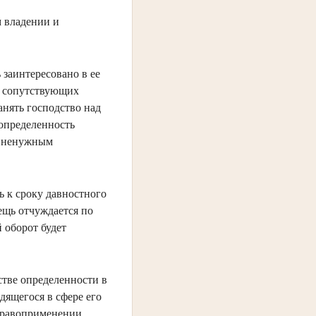
м владении и
 заинтересовано в ее
от сопутствующих
анять господство над
 определенность
е ненужным
ь к сроку давностного
ещь отчуждается по
й оборот будет
стве определенности в
дящегося в сфере его
 правоприменении