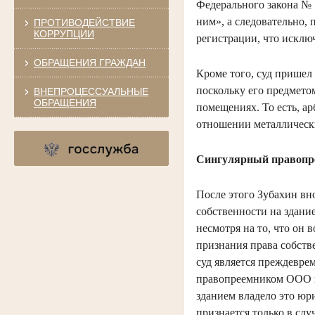
Федерального закона № 
ним», а следовательно, 
ПРОТИВОДЕЙСТВИЕ
КОРРУПЦИИ
регистрации, что исключ
ОБРАЩЕНИЯ ГРАЖДАН
Кроме того, суд пришел
поскольку его предмето
ВНЕПРОЦЕССУАЛЬНЫЕ
ОБРАЩЕНИЯ
помещениях. То есть, ар
отношении металлически
Сингулярный правопр
После этого Зубахин вно
собственности на здани
несмотря на то, что он 
признания права собств
суд является преждевре
правопреемником ООО и 
зданием владело это юри
признается только в слу