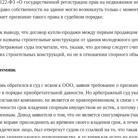
122-ФЗ «О государственной регистрации прав на недвижимое им
право собственности на здание могло возникнуть только с момен
ает признание такого права в судебном порядке.
 к выводу, что договор купли-продажи между первым продавцом
м названы строительные конструкции от здания молодежного це
битражные суды посчитали, что, указав, что договор следует сч
х строительных конструкций, но не в отношении спорного объ
еемник
вь обратился в суд с иском к ООО, заявив требование о признан
е в порядке приобретательной давности. Но арбитражный суд ука
возглавлял компанию, не является ее правопреемником, в связи с
енности срок владения спорным имуществом не истек, а потому
менным. Довод заявителя о том, что он является сингулярным (ч
вправе присоединить ко времени своего владения срок, в тече
дическое лицо, был отвергнут судом со ссылкой на то, что така
чае универсального правопреемства, в то время как истец на нал