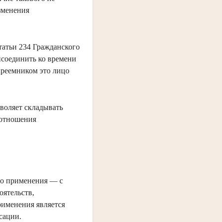
изменения
татьи 234 Гражданского
исоединить ко времени
опреемником это лицо
зволяет складывать
 отношения
го применения — с
оятельств,
рименения является
сации.