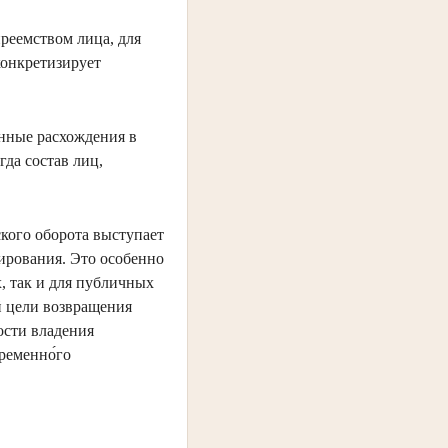
реемством лица, для
конкретизирует
нные расхождения в
да состав лиц,
кого оборота выступает
ирования. Это особенно
, так и для публичных
й цели возвращения
ости владения
ременно́го