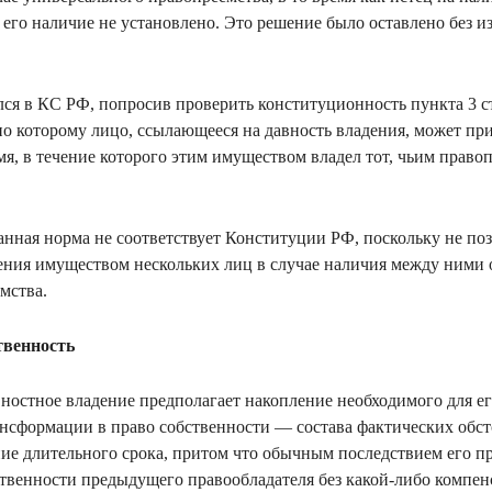
 его наличие не установлено. Это решение было оставлено без 
лся в КС РФ, попросив проверить конституционность пункта 3 с
сно которому лицо, ссылающееся на давность владения, может пр
емя, в течение которого этим имуществом владел тот, чьим прав
анная норма не соответствует Конституции РФ, поскольку не по
ения имуществом нескольких лиц в случае наличия между ними
мства.
твенность
ностное владение предполагает накопление необходимого для е
сформации в право собственности — состава фактических обст
ие длительного срока, притом что обычным последствием его п
твенности предыдущего правообладателя без какой-либо компен