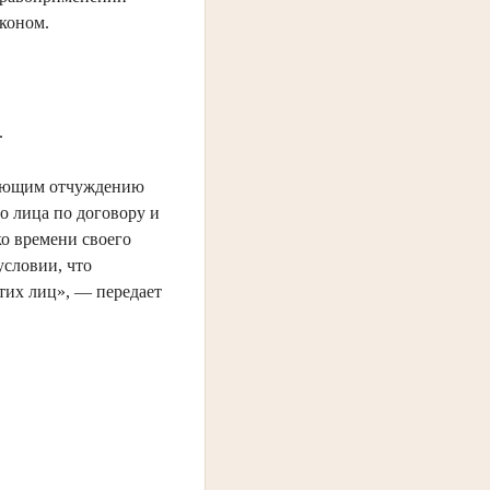
аконом.
.
твующим отчуждению
о лица по договору и
о времени своего
условии, что
тих лиц», — передает