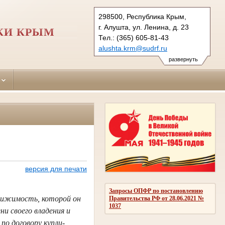
298500, Республика Крым,
г. Алушта, ул. Ленина, д. 23
КИ КРЫМ
Тел.: (365) 605-81-43
alushta.krm@sudrf.ru
развернуть
версия для печати
Запросы ОПФР по постановлению
вижимость, которой он
Правительства РФ от 28.06.2021 №
1037
и своего владения и
по договору купли-