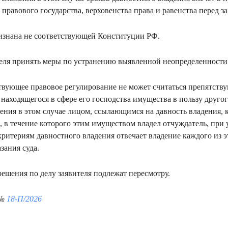
правового государства, верховенства права и равенства перед з
изнана не соответствующей Конституции РФ.
еля принять меры по устранению выявленной неопределенности
ствующее правовое регулирование не может считаться препятс
находящегося в сфере его господства имущества в пользу другог
ния в этом случае лицом, ссылающимся на давность владения, к
, в течение которого этим имуществом владел отчуждатель, при 
ритериям давностного владения отвечает владение каждого из э
зания суда.
шения по делу заявителя подлежат пересмотру.
 №
18-П/2026