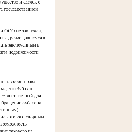
ущество и сделок с
та государственной
 и ООО не заключен,
нтра, размещавшемся в
итать заключенным в
екта недвижимости,
ии за собой права
зал, что Зубахин,
 чем достаточный для
 обращение Зубахина в
астичным)
ние которого спорным
я возможность
ичие такового не