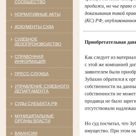
СООБЩЕСТВО
продажи, но чье право 
доказывания такой пра
НОРМАТИВНЫЕ АКТЫ
(КС) РФ, опубликованно
ДОКУМЕНТЫ СУДА
СУДЕБНОЕ
Приобретательная дав
ДЕЛОПРОИЗВОДСТВО
СПРАВОЧНАЯ
Как следует из материа
ИНФОРМАЦИЯ
с этой же компанией до
заявителем были приобр
ПРЕСС-СЛУЖБА
Зубахин обратился к ор
УПРАВЛЕНИЕ СУДЕБНОГО
собственности на данны
ДЕПАРТАМЕНТА
собственности не может
продавца не было зарег
СУДЫ СУБЪЕКТА РФ
отсутствовали надлежа
МУНИЦИПАЛЬНЫЕ
ОРГАНЫ ВЛАСТИ
Но суд посчитал, что Зу
имущество. При этом ок
ВАКАНСИИ