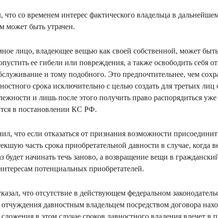
, что со временем интерес фактического владельца в дальнейше
м может быть утрачен.
мное лицо, владеющее вещью как своей собственной, может быть
опустить ее гибели или повреждения, а также освободить себя 
обслуживание и тому подобного. Это предпочтительнее, чем сохр
ностного срока исключительно с целью создать для третьих лиц
лежности и лишь после этого получить право распорядиться уж
тся в постановлении КС РФ.
ил, что если отказаться от признания возможности присоединит
екшую часть срока приобретательной давности в случае, когда в
аз будет начинать течь заново, а возвращение вещи в граждански
интересам потенциальных приобретателей.
казал, что отсутствие в действующем федеральном законодатель
 отчуждения давностным владельцем посредством договора нахо
 сложения в этом случае сроков давностного владения влечет в