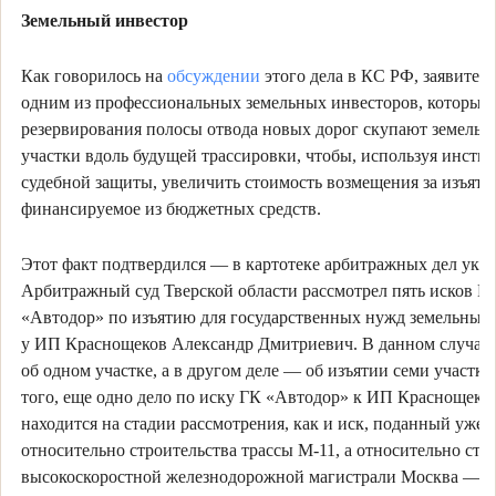
Земельный инвестор
Как говорилось на
обсуждении
этого дела в КС РФ, заявитель
одним из профессиональных земельных инвесторов, которые 
резервирования полосы отвода новых дорог скупают земельн
участки вдоль будущей трассировки, чтобы, используя инстит
судебной защиты, увеличить стоимость возмещения за изъяти
финансируемое из бюджетных средств.
Этот факт подтвердился — в картотеке арбитражных дел указ
Арбитражный суд Тверской области рассмотрел пять исков Г
«Автодор» по изъятию для государственных нужд земельных 
у ИП Краснощеков Александр Дмитриевич. В данном случае 
об одном участке, а в другом деле — об изъятии семи участко
того, еще одно дело по иску ГК «Автодор» к ИП Краснощеко
находится на стадии рассмотрения, как и иск, поданный уже 
относительно строительства трассы М-11, а относительно стр
высокоскоростной железнодорожной магистрали Москва — С