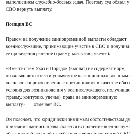
выполнением служебно-боевых задач. Поэтому суд обязал уч
СВО вернуть выплату.
Позиция ВС
Правом на получение единовременной выплаты обладают
военнослужащие, принимающие участие в СВО и получившие
её проведения ранение (травму, контузию, увечье).
«Вместе с тем Указ и Порядок (выплат) не содержат норм,
позволяющих отнести упомянутое кассационным военным с
«огневое соприкосновение с противником» в качестве обязат
условия для возникновения у военнослужащего, получившег
(травму, контузию, увечье), права на единовременную
выплату»,
—
отмечает ВС.
Он поясняет, что юридически значимым обстоятельством для
признания данного права является исполнение военнослужа
обязанностей военной службы в условиях проводимой СВО в