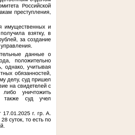
омитета Российской
акам преступления,
ия имущественных и
олучила взятку, в
ублей, за создание
 управления.
ительные данные о
ода, положительно
ь, однако, учитывая
тных обязанностей,
му делу, суд пришел
твие на свидетелей с
либо уничтожить
, также суд учел
7.01.2025 г. гр. А.
8 суток, то есть по
й.