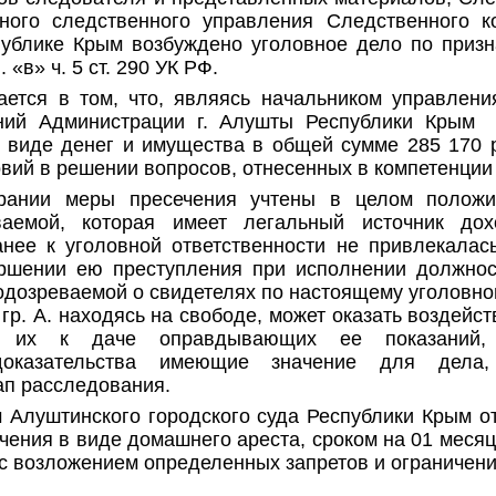
ного следственного управления Следственного к
ублике Крым возбуждено уголовное дело по призн
 «в» ч. 5 ст. 290 УК РФ.
вается в том, что, являясь начальником управлен
ний Администрации г. Алушты Республики Крым п
в виде денег и имущества в общей сумме 285 170 р
вий в решении вопросов, отнесенных в компетенции
рании меры пресечения учтены в целом полож
ваемой, которая имеет легальный источник дох
анее к уголовной ответственности не привлекалас
ршении ею преступления при исполнении должнос
дозреваемой о свидетелях по настоящему уголовно
 гр. А. находясь на свободе, может оказать воздейс
я их к даче оправдывающих ее показаний, 
доказательства имеющие значение для дела
ап расследования.
Алуштинского городского суда Республики Крым от 1
чения в виде домашнего ареста, сроком на 01 месяц 2
 с возложением определенных запретов и ограничени