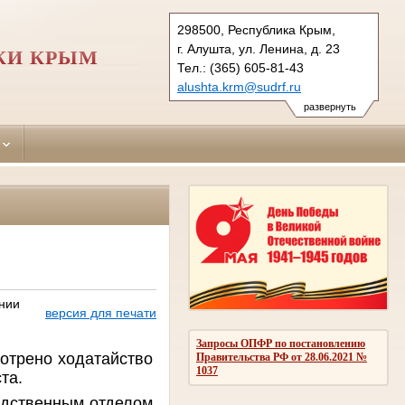
298500, Республика Крым,
г. Алушта, ул. Ленина, д. 23
КИ КРЫМ
Тел.: (365) 605-81-43
alushta.krm@sudrf.ru
развернуть
нии
версия для печати
Запросы ОПФР по постановлению
мотрено ходатайство
Правительства РФ от 28.06.2021 №
1037
та.
едственным отделом