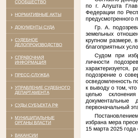
СООБЩЕСТВО
по г. Алушта Глав
Федерации по Респ
НОРМАТИВНЫЕ АКТЫ
предусмотренного п.
Гр. А. подозре
ДОКУМЕНТЫ СУДА
земельных отноше
крупном размере, 
СУДЕБНОЕ
ДЕЛОПРОИЗВОДСТВО
благоприятных усло
Судом при изб
СПРАВОЧНАЯ
личности подозре
ИНФОРМАЦИЯ
характеризуется, р
подозрение о сове
ПРЕСС-СЛУЖБА
осведомленность по
к выводу о том, что
УПРАВЛЕНИЕ СУДЕБНОГО
ДЕПАРТАМЕНТА
целью склонени
документальные 
СУДЫ СУБЪЕКТА РФ
первоначальный эт
Постановлением 
МУНИЦИПАЛЬНЫЕ
избрана мера пресе
ОРГАНЫ ВЛАСТИ
15 марта 2025 года
ВАКАНСИИ