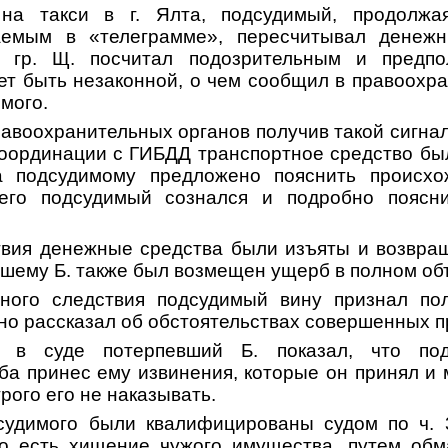
 на такси в г. Ялта, подсудимый, продолжа
аемым в «телеграмме», пересчитывал денежн
- гр. Щ. посчитал подозрительным и предпо
ет быть незаконной, о чем сообщил в правоохр
имого.
авоохранительных органов получив такой сигна
координации с ГИБДД транспортное средство бы
 а подсудимому предложено пояснить происх
чего подсудимый сознался и подробно поясни
твия денежные средства были изъяты и возвр
евшему Б. также был возмещен ущерб в полном об
ного следствия подсудимый вину признал пол
но рассказал об обстоятельствах совершенных п
 в суде потерпевший Б. показал, что по
а принес ему извинения, которые он принял и 
рого его не наказывать.
судимого были квалифицированы судом по ч. 
то есть хищение чужого имущества, путем обм