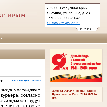
298500, Республика Крым,
г. Алушта, ул. Ленина, д. 23
КИ КРЫМ
Тел.: (365) 605-81-43
alushta.krm@sudrf.ru
развернуть
ор
версия для печати
ользуя мессенджер
Запросы ОПФР по постановлению
курьера, согласно
Правительства РФ от 28.06.2021 №
1037
ессенджере будут
средства, которые