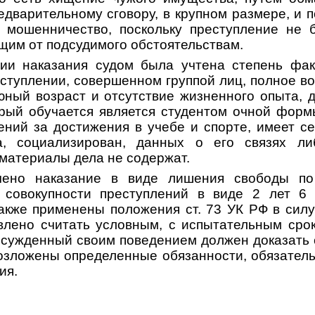
едварительному сговору, в крупном размере, и 
а мошенничество, поскольку преступление не 
щим от подсудимого обстоятельствам.
ии наказания судом была учтена степень фак
еступлении, совершенном группой лиц, полное 
юный возраст и отсутствие жизненного опыта, 
орый обучается является студентом очной форм
ний за достижения в учебе и спорте, имеет с
а, социализирован, данных о его связях ли
 материалы дела не содержат.
чено наказание в виде лишения свободы по
о совокупности преступлений в виде 2 лет 6
акже применены положения ст. 73 УК РФ в сил
влено считать условным, с испытательным срок
осужденный своим поведением должен доказать 
озложены определенные обязанности, обязател
ия.