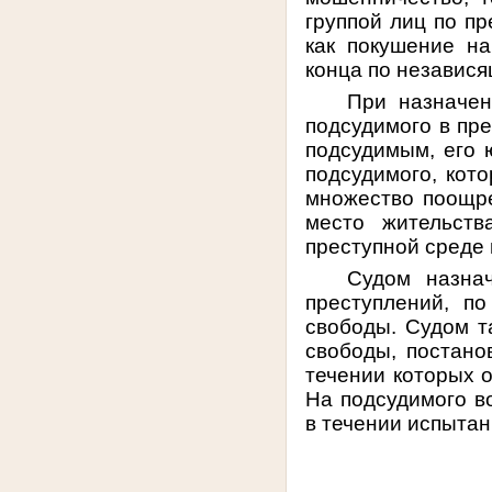
группой лиц по пр
как покушение н
конца по независя
При назначен
подсудимого в пр
подсудимым, его 
подсудимого, кот
множество поощре
место жительств
преступной среде
Судом назна
преступлений, п
свободы. Судом т
свободы, постано
течении которых 
На подсудимого в
в течении испытан