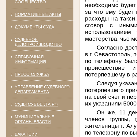
СООБЩЕСТВО
необходимо будет 
за что ему будет
НОРМАТИВНЫЕ АКТЫ
расходы на такси
сговор с иными
ДОКУМЕНТЫ СУДА
использованием 
мастерства, чье 
СУДЕБНОЕ
ДЕЛОПРОИЗВОДСТВО
Согласно дост
в г. Севастополь,
СПРАВОЧНАЯ
по телефону было
ИНФОРМАЦИЯ
происшествие 
потерпевшему в ра
ПРЕСС-СЛУЖБА
Следуя указан
УПРАВЛЕНИЕ СУДЕБНОГО
потерпевшего прин
ДЕПАРТАМЕНТА
на свой счет и пе
их указаниям 5000
СУДЫ СУБЪЕКТА РФ
Он же, 11 де
МУНИЦИПАЛЬНЫЕ
членов группы, 
ОРГАНЫ ВЛАСТИ
жительницы г. Алу
по телефону по в
ВАКАНСИИ