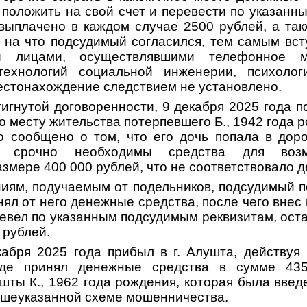
положить на свой счет и перевести по указанн
 выплачено в каждом случае 2500 рублей, а та
, на что подсудимый согласился, тем самым вст
 лицами, осуществлявшими телефонное м
технологий социальной инженерии, психолог
местонахождение следствием не установлено.
игнутой договоренности, 9 декабря 2025 года 
 по месту жительства потерпевшего Б., 1942 года 
 сообщено о том, что его дочь попала в дор
и срочно необходимы средства для воз
змере 400 000 рублей, что не соответствовало д
иям, подучаемым от подельников, подсудимый п
ял от него денежные средства, после чего внес
ревел по указанным подсудимым реквизитам, ост
 рублей.
кабря 2025 года прибыл в г. Алушта, действуя
где принял денежные средства в сумме 43
шты К., 1962 года рождения, которая была вве
ышеуказанной схеме мошенничества.