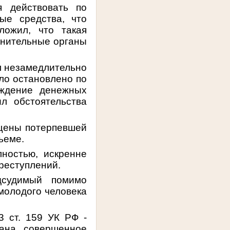
я действовать по
ые средства, что
ложил, что такая
анительные органы
л незамедлительно
ло остановлено по
ождение денежных
л обстоятельства
ащены потерпевшей
ъеме.
ностью, искренне
реступлений.
дсудимый помимо
молодого человека
3 ст. 159 УК РФ -
ана, совершенное