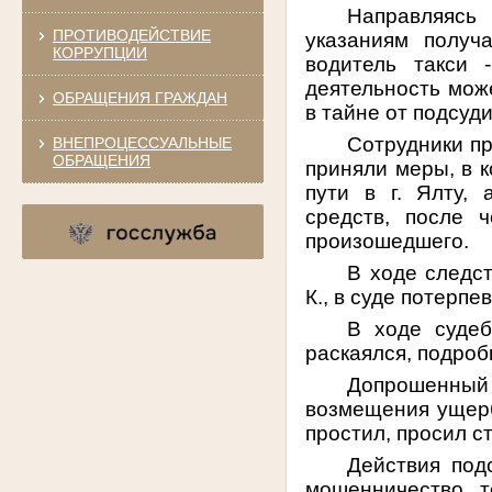
Направляясь
ПРОТИВОДЕЙСТВИЕ
указаниям получ
КОРРУПЦИИ
водитель такси 
деятельность мож
ОБРАЩЕНИЯ ГРАЖДАН
в тайне от подсуд
Сотрудники пр
ВНЕПРОЦЕССУАЛЬНЫЕ
ОБРАЩЕНИЯ
приняли меры, в 
пути в г. Ялту,
средств, после 
произошедшего.
В ходе следс
К., в суде потерп
В ходе судеб
раскаялся, подроб
Допрошенный
возмещения ущерб
простил, просил ст
Действия под
мошенничество, 