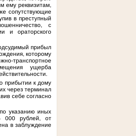
ым ему реквизитам,
кже сопутствующие
упив в преступный
ошенничество, с
ии и ораторского
подсудимый прибыл
рождения, которому
ожно-транспортное
мещения ущерба
ействительности.
о прибытии к дому
 их через терминал
авив себе согласно
 по указанию иных
5 000 рублей, от
дена в заблуждение