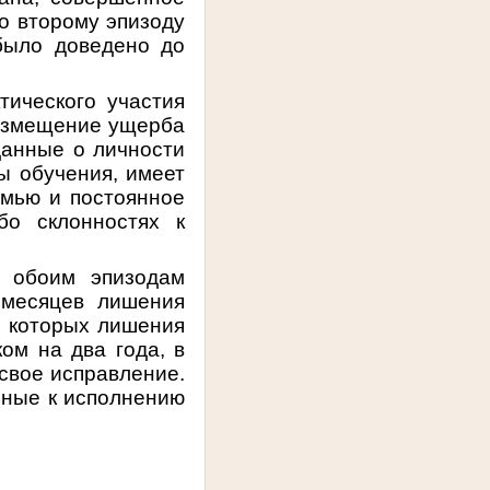
по второму эпизоду
было доведено до
тического участия
возмещение ущерба
данные о личности
ы обучения, имеет
емью и постоянное
бо склонностях к
 обоим эпизодам
 месяцев лишения
у которых лишения
ом на два года, в
свое исправление.
ьные к исполнению