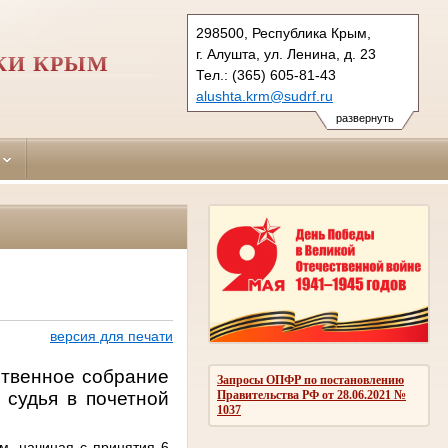
298500, Республика Крым,
г. Алушта, ул. Ленина, д. 23
КИ КРЫМ
Тел.: (365) 605-81-43
alushta.krm@sudrf.ru
развернуть
версия для печати
ственное собрание
Запросы ОПФР по постановлению
 судья в почетной
Правительства РФ от 28.06.2021 №
1037
м, начиная с принятия 6