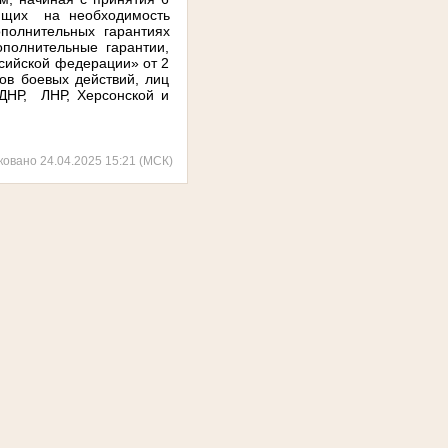
ующих
на необходимость
полнительных гарантиях
полнительные гарантии,
сийской федерации» от 2
ов боевых действий, лиц
ДНР,
ЛНР, Херсонской и
ковано 24.04.2025 15:21 (МСК)