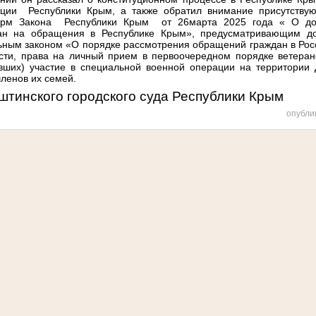
уции
Республики Крым, а также обратил внимание присутств
орм Закона
Республики Крым
от 26марта 2025 года « О до
ан на обращения в Республике Крым», предусматривающим до
ным законом «О порядке рассмотрения обращений граждан в Рос
ости, права на личный прием в первоочередном порядке ветеран
ших) участие в специальной военной операции на территории 
членов их семей.
штинского городского суда Республики Крым
опубли