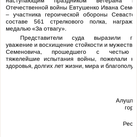
наступающим праздником ветерана Ве
Отечественной войны Евтушенко Ивана Семе
– участника героической обороны Севасто
составе 561 стрелкового полка, награжд
медалью «За отвагу».
Представители суда выразили глу
уважение и восхищение стойкости и мужеству
Семеновича, прошедшего с честью 
тяжелейшие испытания войны, пожелали кр
здоровья, долгих лет жизни, мира и благополуч
Алушти
горо
Респ