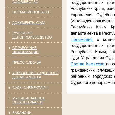
СООБЩЕСТВО
государственных гр
Республики Крым, райо
НОРМАТИВНЫЕ АКТЫ
Управления Судебног
(утвержден совместны
ДОКУМЕНТЫ СУДА
Республики Крым, К
СУДЕБНОЕ
департамента в Республ
ДЕЛОПРОИЗВОДСТВО
Положение
о комисс
государственных гр
СПРАВОЧНАЯ
Республики Крым, ра
ИНФОРМАЦИЯ
суда,
Управления Суде
ПРЕСС-СЛУЖБА
Состав Комиссии
по с
гражданских служащи
УПРАВЛЕНИЕ СУДЕБНОГО
районных, городских 
ДЕПАРТАМЕНТА
Судебного департамен
СУДЫ СУБЪЕКТА РФ
МУНИЦИПАЛЬНЫЕ
ОРГАНЫ ВЛАСТИ
ВАКАНСИИ