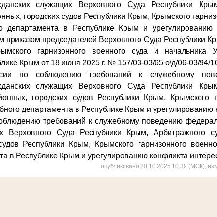
ажданских служащих Верховного Суда Республики Крым
нных, городских судов Республики Крым, Крымского гарниз
о департамента в Республике Крым и урегулированию 
м приказом председателей
Верховного Суда Республики Кр
рымского гарнизонного военного суда и начальника У
ике Крым от 18 июня 2025 г. № 157/03-03/65 о/д/06-03/94/1
ии по соблюдению требований к служебному пов
ажданских служащих Верховного Суда Республики Крым
йонных, городских судов Республики Крым,
Крымского г
бного департамента в Республике Крым и урегулированию 
облюдению требований к служебному поведению федерал
х Верховного Суда Республики Крым, Арбитражного с
судов Республики Крым, Крымского гарнизонного военн
та в Республике Крым и урегулированию конфликта интере
опубликовано 20.10.2025 10:39 (МСК), из