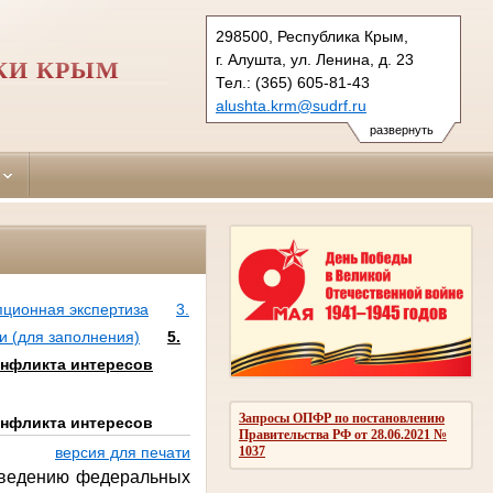
298500, Республика Крым,
г. Алушта, ул. Ленина, д. 23
КИ КРЫМ
Тел.: (365) 605-81-43
alushta.krm@sudrf.ru
развернуть
пционная экспертиза
3.
и (для заполнения)
5.
онфликта интересов
Запросы ОПФР по постановлению
онфликта интересов
Правительства РФ от 28.06.2021 №
1037
версия для печати
оведению федеральных